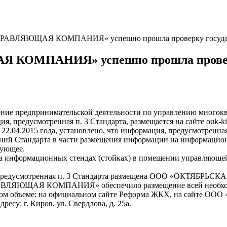
ВЛЯЮЩАЯ КОМПАНИЯ» успешно прошла проверку государст
ОМПАНИЯ» успешно прошла проверку
ление предпринимательской деятельности по управлению много
смотренная п. 3 Стандарта, размещается на сайте ouk-kir
2.04.2015 года, установлено, что информация, предусмотренная
аний Стандарта в части размещения информации на информацио
дующее.
а информационных стендах (стойках) в помещении управляющей о
ия, предусмотренная п. 3 Стандарта размещена ООО «ОКТЯ
АВЛЯЮЩАЯ КОМПАНИЯ» обеспечило размещение всей необход
олном объеме: на официальном сайте Реформа ЖКХ, на сай
су: г. Киров, ул. Свердлова, д. 25а.