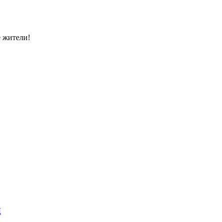
 жители!
Д